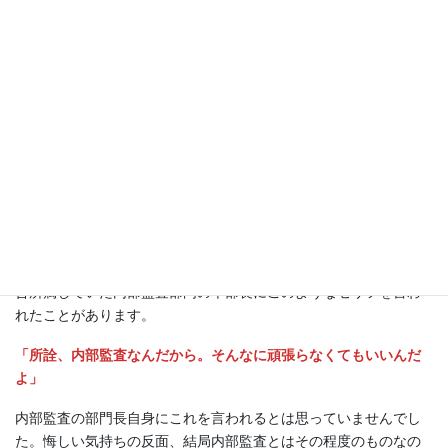
マネジメント層の本音として、内部監査は活躍を期待されて
いるでしょうか？
個人的には残念ながら現状では肯定的な回答はできないと思いま
す。
その原因はいくつかあるでしょうが、内部監査は通常のラインか
ら独立した日常業務で「なくても困らない」存在であり、また内
部監査報告を読んだ多くのひとがバリューを感じないと判断して
いるからでないでしょうか。
忘れられない一言/サイト開設へ
昔所属していた内部監査部門の本部長にこのようなセリフを言わ
れたことがあります。
「所詮、内部監査なんだから。そんなに頑張らなくてもいいんだ
よ」
内部監査の部門長自身にこれを言われるとは思っていませんでし
た。悔しい気持ちの反面、結局内部監査とはその程度のものなの