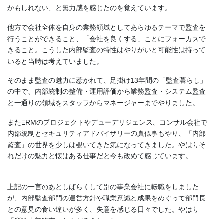
かもしれない、と無力感を感じたのを覚えています。
他方で会社全体を自身の業務領域としてあらゆるテーマで監査を
行うことができること、「会社を良くする」ことにフォーカスで
きること。こうした内部監査の特性はやりがいと可能性は持って
いると当時は考えていました。
そのまま監査の魅力に惹かれて、足掛け13年間の「監査暮らし」
の中で、内部統制の整備・運用評価から業務監査・システム監査
と一通りの領域をスタッフからマネージャーまでやりました。
またERMのプロジェクトやデューデリジェンス、コンサル会社で
内部統制とセキュリティアドバイザリーの真似事もやり、「内部
監査」の世界を少しは覗いてきた気になってきました。やはりそ
れだけの魅力と懐はある仕事だと今も改めて感じています。
—
上記の一言のあとしばらくして別の事業会社に転職をしました
が、内部監査部門の運営方針や職業意識と成果をめぐって部門長
との意見の食い違いが多く、失意を感じる日々でした。やはり