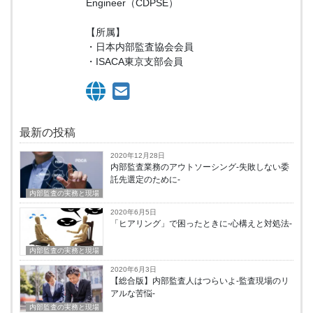
Engineer（CDPSE）
【所属】
・日本内部監査協会会員
・ISACA東京支部会員
最新の投稿
2020年12月28日
内部監査業務のアウトソーシング-失敗しない委
託先選定のために-
内部監査の実務と現場
2020年6月5日
「ヒアリング」で困ったときに-心構えと対処法-
内部監査の実務と現場
2020年6月3日
【総合版】内部監査人はつらいよ-監査現場のリ
アルな苦悩-
内部監査の実務と現場