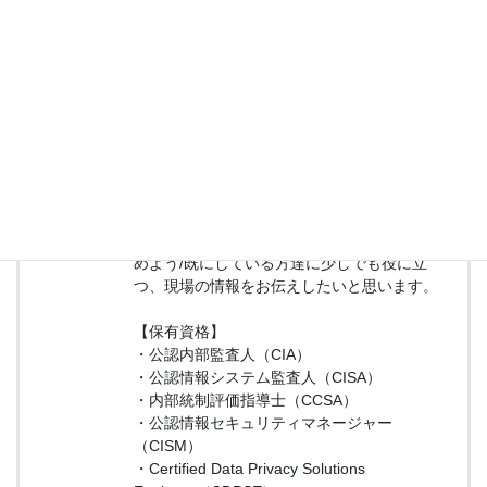
投稿者プロフィール
ネット企業の監査人
ネット系事業会社 内部監査室 室長
J-SOXバブル時に内部統制コンサルに。以来通
算13年間内部監査・内部統制・リスクマネジメ
ント・セキュリティ業務に従事しています。
自身の学びも兼ねて、縁があって内部監査を始
めよう/既にしている方達に少しでも役に立
つ、現場の情報をお伝えしたいと思います。
【保有資格】
・公認内部監査人（CIA）
・公認情報システム監査人（CISA）
・内部統制評価指導士（CCSA）
・公認情報セキュリティマネージャー
（CISM）
・Certified Data Privacy Solutions